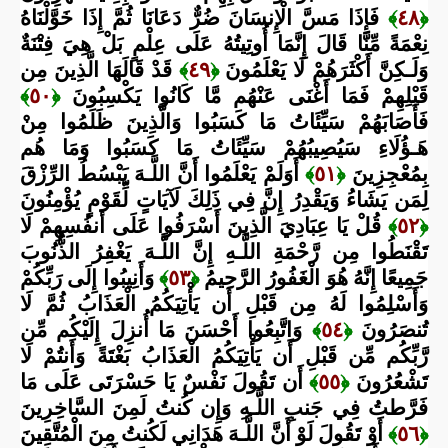
﴿
٤٨
﴾
فَإِذَا مَسَّ الْإِنسَانَ ضُرٌّ دَعَانَا ثُمَّ إِذَا خَوَّلْنَاهُ
نِعْمَةً مِّنَّا قَالَ إِنَّمَا أُوتِيتُهُ عَلَى عِلْمٍ بَلْ هِيَ فِتْنَةٌ
وَلَـكِنَّ أَكْثَرَهُمْ لَا يَعْلَمُونَ
﴿
٤٩
﴾
قَدْ قَالَهَا الَّذِينَ مِن
قَبْلِهِمْ فَمَا أَغْنَى عَنْهُم مَّا كَانُوا يَكْسِبُونَ
﴿
٥٠
﴾
فَأَصَابَهُمْ سَيِّئَاتُ مَا كَسَبُوا وَالَّذِينَ ظَلَمُوا مِنْ
هَـؤُلَاءِ سَيُصِيبُهُمْ سَيِّئَاتُ مَا كَسَبُوا وَمَا هُم
بِمُعْجِزِينَ
﴿
٥١
﴾
أَوَلَمْ يَعْلَمُوا أَنَّ اللَّـهَ يَبْسُطُ الرِّزْقَ
لِمَن يَشَاءُ وَيَقْدِرُ إِنَّ فِي ذَلِكَ لَآيَاتٍ لِّقَوْمٍ يُؤْمِنُونَ
﴿
٥٢
﴾
قُلْ يَا عِبَادِيَ الَّذِينَ أَسْرَفُوا عَلَى أَنفُسِهِمْ لَا
تَقْنَطُوا مِن رَّحْمَةِ اللَّـهِ إِنَّ اللَّـهَ يَغْفِرُ الذُّنُوبَ
جَمِيعًا إِنَّهُ هُوَ الْغَفُورُ الرَّحِيمُ
﴿
٥٣
﴾
وَأَنِيبُوا إِلَى رَبِّكُمْ
وَأَسْلِمُوا لَهُ مِن قَبْلِ أَن يَأْتِيَكُمُ الْعَذَابُ ثُمَّ لَا
تُنصَرُونَ
﴿
٥٤
﴾
وَاتَّبِعُوا أَحْسَنَ مَا أُنزِلَ إِلَيْكُم مِّن
رَّبِّكُم مِّن قَبْلِ أَن يَأْتِيَكُمُ الْعَذَابُ بَغْتَةً وَأَنتُمْ لَا
تَشْعُرُونَ
﴿
٥٥
﴾
أَن تَقُولَ نَفْسٌ يَا حَسْرَتَى عَلَى مَا
فَرَّطتُ فِي جَنبِ اللَّـهِ وَإِن كُنتُ لَمِنَ السَّاخِرِينَ
﴿
٥٦
﴾
أَوْ تَقُولَ لَوْ أَنَّ اللَّـهَ هَدَانِي لَكُنتُ مِنَ الْمُتَّقِينَ