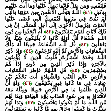
فَلِنَفْسِهِ وَمَن ضَلَّ فَإِنَّمَا يَضِلُّ عَلَيْهَا وَمَا أَنتَ عَلَيْهِم
بِوَكِيلٍ
﴿
٤١
﴾
اللَّـهُ يَتَوَفَّى الْأَنفُسَ حِينَ مَوْتِهَا وَالَّتِي
لَمْ تَمُتْ فِي مَنَامِهَا فَيُمْسِكُ الَّتِي قَضَى عَلَيْهَا
الْمَوْتَ وَيُرْسِلُ الْأُخْرَى إِلَى أَجَلٍ مُّسَمًّى إِنَّ فِي
ذَلِكَ لَآيَاتٍ لِّقَوْمٍ يَتَفَكَّرُونَ
﴿
٤٢
﴾
أَمِ اتَّخَذُوا مِن دُونِ
اللَّـهِ شُفَعَاءَ قُلْ أَوَلَوْ كَانُوا لَا يَمْلِكُونَ شَيْئًا وَلَا
يَعْقِلُونَ
﴿
٤٣
﴾
قُل لِّلَّـهِ الشَّفَاعَةُ جَمِيعًا لَّهُ مُلْكُ
السَّمَاوَاتِ وَالْأَرْضِ ثُمَّ إِلَيْهِ تُرْجَعُونَ
﴿
٤٤
﴾
وَإِذَا ذُكِرَ
اللَّـهُ وَحْدَهُ اشْمَأَزَّتْ قُلُوبُ الَّذِينَ لَا يُؤْمِنُونَ
بِالْآخِرَةِ وَإِذَا ذُكِرَ الَّذِينَ مِن دُونِهِ إِذَا هُمْ
يَسْتَبْشِرُونَ
﴿
٤٥
﴾
قُلِ اللَّـهُمَّ فَاطِرَ السَّمَاوَاتِ
وَالْأَرْضِ عَالِمَ الْغَيْبِ وَالشَّهَادَةِ أَنتَ تَحْكُمُ بَيْنَ
عِبَادِكَ فِي مَا كَانُوا فِيهِ يَخْتَلِفُونَ
﴿
٤٦
﴾
وَلَوْ أَنَّ
لِلَّذِينَ ظَلَمُوا مَا فِي الْأَرْضِ جَمِيعًا وَمِثْلَهُ مَعَهُ
لَافْتَدَوْا بِهِ مِن سُوءِ الْعَذَابِ يَوْمَ الْقِيَامَةِ وَبَدَا لَهُم
مِّنَ اللَّـهِ مَا لَمْ يَكُونُوا يَحْتَسِبُونَ
﴿
٤٧
﴾
وَبَدَا لَهُمْ
سَيِّئَاتُ مَا كَسَبُوا وَحَاقَ بِهِم مَّا كَانُوا بِهِ يَسْتَهْزِئُونَ