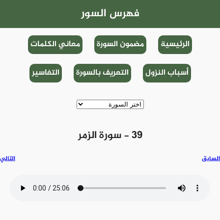
فهرس السور
الرئيسية
مضمون السورة
معاني الكلمات
أسباب النزول
التعريف بالسورة
التفاسير
39 - سورة الزمر
السابق
التالي