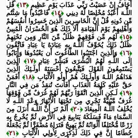
أَخَافُ إِنْ عَصَيْتُ رَبِّي عَذَابَ يَوْمٍ عَظِيمٍ
﴿
١٣
﴾
قُلِ
اللَّـهَ أَعْبُدُ مُخْلِصًا لَّهُ دِينِي
﴿
١٤
﴾
فَاعْبُدُوا مَا شِئْتُم
مِّن دُونِهِ قُلْ إِنَّ الْخَاسِرِينَ الَّذِينَ خَسِرُوا أَنفُسَهُمْ
وَأَهْلِيهِمْ يَوْمَ الْقِيَامَةِ أَلَا ذَلِكَ هُوَ الْخُسْرَانُ الْمُبِينُ
﴿
١٥
﴾
لَهُم مِّن فَوْقِهِمْ ظُلَلٌ مِّنَ النَّارِ وَمِن تَحْتِهِمْ
ظُلَلٌ ذَلِكَ يُخَوِّفُ اللَّـهُ بِهِ عِبَادَهُ يَا عِبَادِ فَاتَّقُونِ
﴿
١٦
﴾
وَالَّذِينَ اجْتَنَبُوا الطَّاغُوتَ أَن يَعْبُدُوهَا وَأَنَابُوا
إِلَى اللَّـهِ لَهُمُ الْبُشْرَى فَبَشِّرْ عِبَادِ
﴿
١٧
﴾
الَّذِينَ
يَسْتَمِعُونَ الْقَوْلَ فَيَتَّبِعُونَ أَحْسَنَهُ أُولَـئِكَ الَّذِينَ
هَدَاهُمُ اللَّـهُ وَأُولَـئِكَ هُمْ أُولُو الْأَلْبَابِ
﴿
١٨
﴾
أَفَمَنْ
حَقَّ عَلَيْهِ كَلِمَةُ الْعَذَابِ أَفَأَنتَ تُنقِذُ مَن فِي النَّارِ
﴿
١٩
﴾
لَـكِنِ الَّذِينَ اتَّقَوْا رَبَّهُمْ لَهُمْ غُرَفٌ مِّن فَوْقِهَا
غُرَفٌ مَّبْنِيَّةٌ تَجْرِي مِن تَحْتِهَا الْأَنْهَارُ وَعْدَ اللَّـهِ لَا
يُخْلِفُ اللَّـهُ الْمِيعَادَ
﴿
٢٠
﴾
أَلَمْ تَرَ أَنَّ اللَّـهَ أَنزَلَ مِنَ
السَّمَاءِ مَاءً فَسَلَكَهُ يَنَابِيعَ فِي الْأَرْضِ ثُمَّ يُخْرِجُ بِهِ
زَرْعًا مُّخْتَلِفًا أَلْوَانُهُ ثُمَّ يَهِيجُ فَتَرَاهُ مُصْفَرًّا ثُمَّ يَجْعَلُهُ
حُطَامًا إِنَّ فِي ذَلِكَ لَذِكْرَى لِأُولِي الْأَلْبَابِ
﴿
٢١
﴾