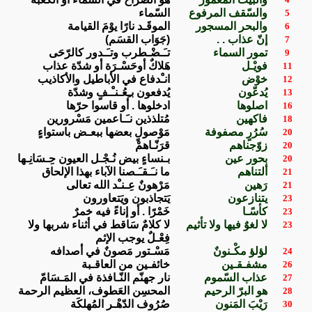
والسّقف المرفوع
السّماء
5
والبحر المسجور
الموقَـد نارًا يوْمَ القيامة
6
إنّ عذاب . .
(جَوَاب القسَم)
7
تمور السماء
تـَـضْـطرب وتـَـدور كالرّحَى
9
فويْـل
هَلاكٌ أوحَسْـرَة أو شدّة عذاب
11
خوْض
انـْدفاع في الأباطيل والأكاذيب
12
يُدعّون
يُدفعون بـِعُـنـْـفٍ وشدّة
13
اصلوها
ادخلوها . أو قاسوا حرّها
16
فاكهين
مُتلذذين نـَـاعمين مَسْرورين
18
سُرُرٍ مصفوفة
مَوْصولٍ بعضها ببعـض باستواءٍ
20
زوّجناهم
قرَنّـاهمْ
20
بحور عين
بـنساءٍ بيض نُـجْـل العيون حِـسَانِـها
20
ألتناهم
ما نـَـقـَـصنا الآباء بهذا الإلحاق
21
رَهين
مَرْهونٌ عِـنـْد الله تعالى
21
يتنازعون
يَتجاذبون ويَتعاورون
23
كأسًـا
خَمْرًا . أو إناءً فيه خمرٌ
23
لا لغوٌ فيها ولا تأثيم
لا كلامٌ سَاقط في أثناء شربها ولا
23
فِعْـلٌ يوجب الإثم
لؤلؤ مكْـنونٌ
مَسْـتور مَصونٌ في أصدافه
24
مشفـقـين
خائفـين من العاقـبة
26
عذاب السّموم
نار جهنّم النّـافذة في المَـسَامّ
27
هو البرّ الرحيم
المحسِن العَطوف، العظيم الرحمة
28
رَيْبَ المَنون
صُرُوف الدّهْـر المُهلكَة
30