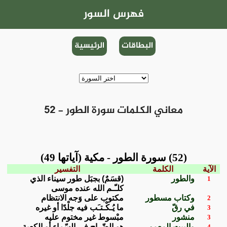
فهرس السور
البطاقات
الرئيسية
52 - معاني الكلمات سورة الطور
(52) سورة الطور - مكية (آياتها 49)
الآية
الكلمة
التفسير
والطور
(قسَمٌ) بجبَل طور سيناء الذي
1
كلـّـم الله عنده موسى
وكتاب مسطور
مكتوب على وَجه الانتظام
2
في رقّ
ما يُـكْـتـَب فيه جلْدًا أو غيره
3
منشور
مبْسوط غير مختوم عليه
3
والبيت المعمور
هو الضّراح في السّماء أو الكعبة
4