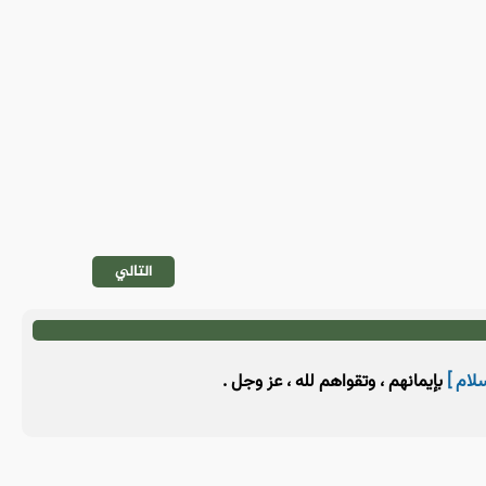
التالي
سلام ]
بإيمانهم ، وتقواهم لله ، عز وجل .