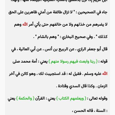
ابن مريم إذا نزل بدمشق بالمنارة الشرقية البيضاء منها . ولهذا
جاء في الصحيحين : " لا تزال طائفة من أمتي ظاهرين على الحق
لا يضرهم من خذلهم ولا من خالفهم حتى يأتي أمر
الله
وهم
كذلك " . وفي صحيح البخاري : " وهم بالشام " .
قال أبو جعفر الرازي ، عن الربيع بن أنس ، عن أبي العالية ، في
قوله :
( ربنا وابعث فيهم رسولا منهم )
يعني : أمة محمد صلى
الله
عليه وسلم . فقيل له : قد استجيبت لك ، وهو كائن في آخر
الزمان . وكذا قال السدي وقتادة .
وقوله تعالى :
( ويعلمهم الكتاب )
يعني : القرآن
( والحكمة )
يعني
: السنة ، قاله الحسن ،