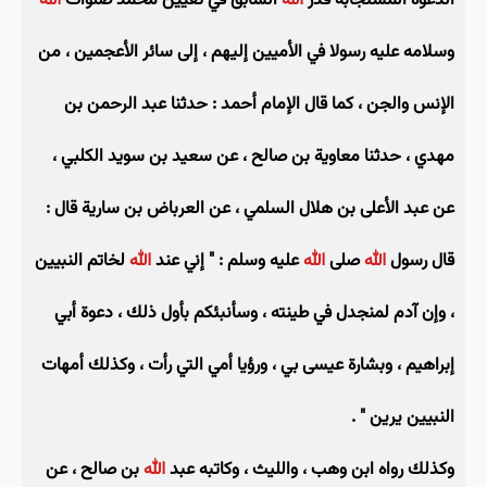
الدعوة المستجابة قدر
الله
السابق في تعيين محمد صلوات
الله
وسلامه عليه رسولا في الأميين إليهم ، إلى سائر الأعجمين ، من
الإنس والجن ، كما قال الإمام أحمد : حدثنا عبد الرحمن بن
مهدي ، حدثنا معاوية بن صالح ، عن سعيد بن سويد الكلبي ،
عن عبد الأعلى بن هلال السلمي ، عن العرباض بن سارية قال :
قال رسول
الله
صلى
الله
عليه وسلم : " إني عند
الله
لخاتم النبيين
، وإن آدم لمنجدل في طينته ، وسأنبئكم بأول ذلك ، دعوة أبي
إبراهيم ، وبشارة عيسى بي ، ورؤيا أمي التي رأت ، وكذلك أمهات
النبيين يرين " .
وكذلك رواه ابن وهب ، والليث ، وكاتبه عبد
الله
بن صالح ، عن